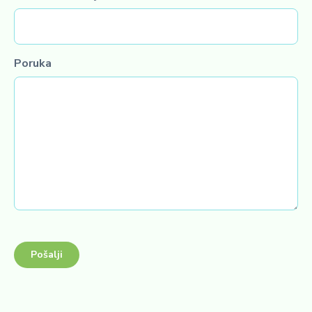
m
Poruka
Pošalji