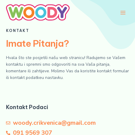
Skip
Main
to
Men
content
KONTAKT
Imate Pitanja?
Hvala
š
to
ste
posjetili
na
š
u
web
stranicu
!
Radujemo
se
V
a
š
em
kontaktu
i
spremni
smo
odgovoriti
na
sva
V
a
š
a
pitanja
,
komentare
ili
zahtijeve
.
Molimo
V
as
da
koristite
kontakt formular
ili kontakt podatkeu nastavku.
Kontakt Podaci
woody.crikvenica@gmail.com
091 9569 307