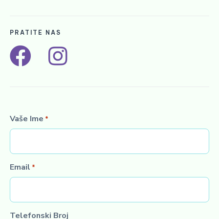
PRATITE NAS
F
I
a
n
c
s
e
t
Vaše Ime
*
b
a
o
g
Email
*
o
r
k
a
Telefonski Broj